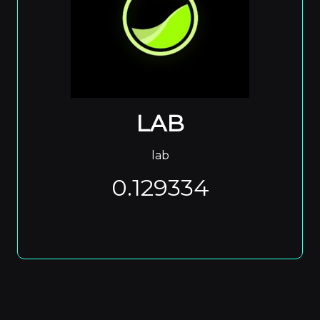
LAB
lab
0.129334