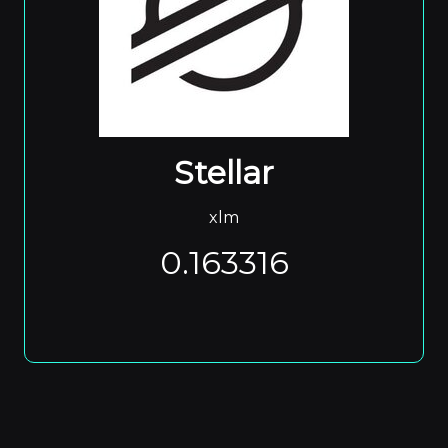
Stellar
xlm
0.163316